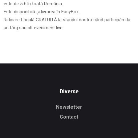
este de 5 € în toată România.
Este disponibilă și livrarea în EasyBox.
Ridicare Locală GRATUITĂ la standul nostru când participăm la
un târg sau alt eveniment live.
Diverse
Newsletter
Contact