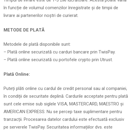
Timpul de livrare este de 1-3 zile lucrătoare. Acesta poate varia
în funcție de volumul comenzilor înregistrate și de timpii de
livrare ai partenerilor noștri de curierat.
METODE DE PLATĂ
Metodele de plată disponibile sunt:
– Plată online securizată cu carduri bancare prin TwisPay.
– Plată online securizată cu portofele crypto prin Utrust.
Plată Online:
Puteți plăti online cu cardul de credit personal sau al companiei,
în condiții de securitate deplină. Cardurile acceptate pentru plată
sunt cele emise sub siglele VISA, MASTERCARD, MAESTRO și
AMERICAN EXPRESS. Nu se percep taxe suplimentare pentru
tranzacții. Procesarea datelor cardului este efectuată exclusiv
pe serverele TwisPay. Securitatea informațiilor dvs. este