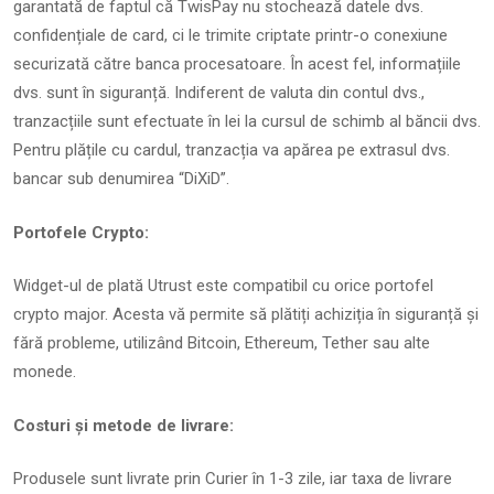
garantată de faptul că TwisPay nu stochează datele dvs.
confidențiale de card, ci le trimite criptate printr-o conexiune
securizată către banca procesatoare. În acest fel, informațiile
dvs. sunt în siguranță. Indiferent de valuta din contul dvs.,
tranzacțiile sunt efectuate în lei la cursul de schimb al băncii dvs.
Pentru plățile cu cardul, tranzacția va apărea pe extrasul dvs.
bancar sub denumirea “DiXiD”.
Portofele Crypto:
Widget-ul de plată Utrust este compatibil cu orice portofel
crypto major. Acesta vă permite să plătiți achiziția în siguranță și
fără probleme, utilizând Bitcoin, Ethereum, Tether sau alte
monede.
Costuri și metode de livrare:
Produsele sunt livrate prin Curier în 1-3 zile, iar taxa de livrare