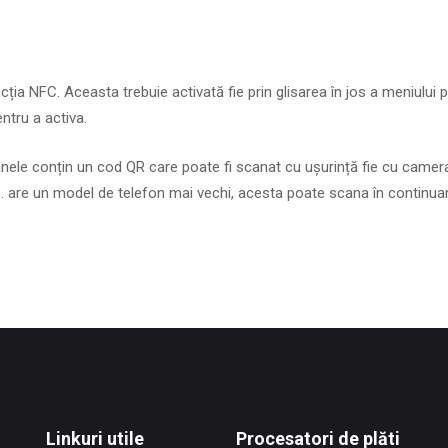
a NFC. Aceasta trebuie activată fie prin glisarea în jos a meniului 
ntru a activa.
soanele conțin un cod QR care poate fi scanat cu ușurință fie cu camera
s. are un model de telefon mai vechi, acesta poate scana în continuar
Linkuri utile
Procesatori de plăti