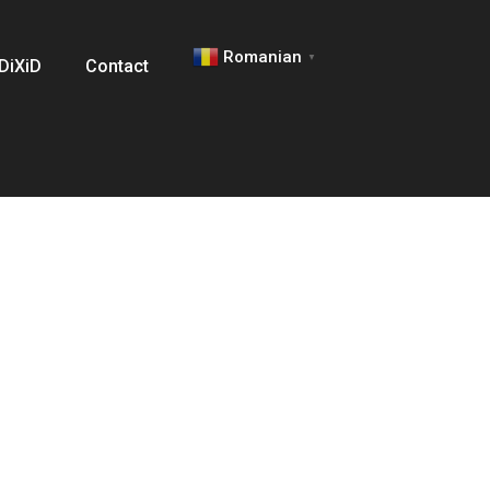
Romanian
▼
 DiXiD
Contact