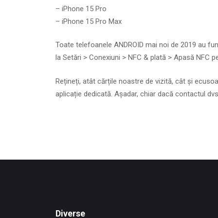
– iPhone 15 Pro
– iPhone 15 Pro Max
Toate telefoanele ANDROID mai noi de 2019 au funcți
la Setări > Conexiuni > NFC & plată > Apasă NFC pe
Rețineți, atât cărțile noastre de vizită, cât și ecu
aplicație dedicată. Așadar, chiar dacă contactul dv
Diverse