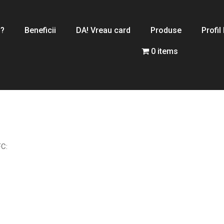
 ?
Beneficii
DA! Vreau card
Produse
Profil
0 items
FC: