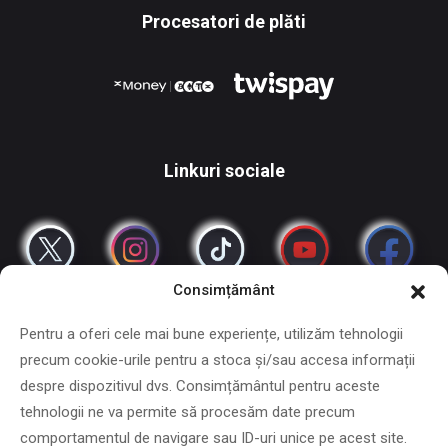
Procesatori de plăti
Linkuri sociale
Consimțământ
Pentru a oferi cele mai bune experiențe, utilizăm tehnologii
precum cookie-urile pentru a stoca și/sau accesa informații
despre dispozitivul dvs. Consimțământul pentru aceste
tehnologii ne va permite să procesăm date precum
Copyright © 2024 - 2026 DiXiD
comportamentul de navigare sau ID-uri unice pe acest site.