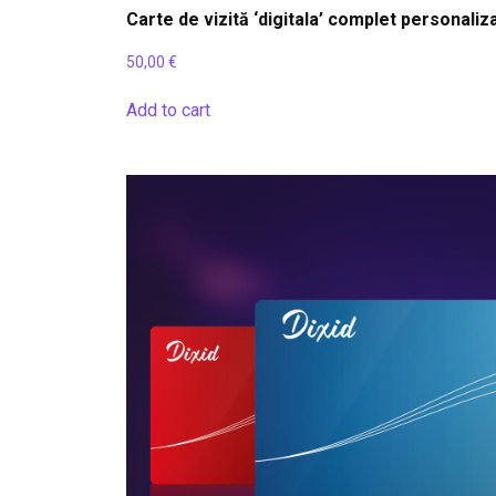
Carte de vizită ‘digitala’ complet personaliz
50,00
€
Add to cart