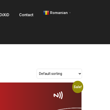
Romanian
▼
 DiXiD
Contact
Sale!