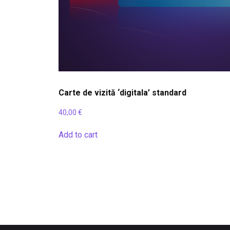
Carte de vizită ‘digitala’ standard
40,00
€
Add to cart