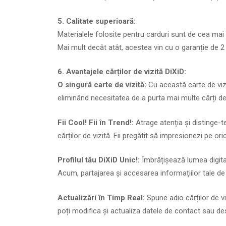
5. Calitate superioară:
Materialele folosite pentru carduri sunt de cea mai 
Mai mult decât atât, acestea vin cu o garanție de 2
6. Avantajele cărților de vizită DiXiD:
O singură carte de vizită:
Cu această carte de vizi
eliminând necesitatea de a purta mai multe cărți de v
Fii Cool! Fii în Trend!:
Atrage atenția și distinge-
cărților de vizită. Fii pregătit să impresionezi pe ori
Profilul tău DiXiD Unic!:
Îmbrățișează lumea digital
Acum, partajarea și accesarea informațiilor tale d
Actualizări în Timp Real:
Spune adio cărților de vi
poți modifica și actualiza datele de contact sau de