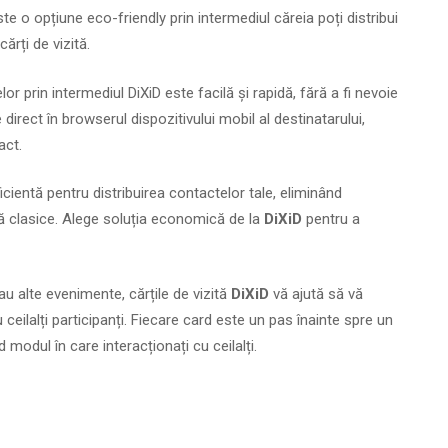
te o opțiune eco-friendly prin intermediul căreia poți distribui
ărți de vizită.
or prin intermediul DiXiD este facilă și rapidă, fără a fi nevoie
 direct în browserul dispozitivului mobil al destinatarului,
act.
cientă pentru distribuirea contactelor tale, eliminând
tă clasice. Alege soluția economică de la
DiXiD
pentru a
sau alte evenimente, cărțile de vizită
DiXiD
vă ajută să vă
 ceilalți participanți. Fiecare card este un pas înainte spre un
modul în care interacționați cu ceilalți.