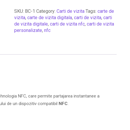
SKU:
BC-1
Category:
Carti de vizita
Tags:
carte de
vizita
,
carte de vizita digitala
,
carti de vizita
,
carti
de vizita digitale
,
carti de vizita nfc
,
carti de vizita
personalizate
,
nfc
tehnologia NFC, care permite partajarea instantanee a
ului de un dispozitiv compatibil
NFC
.