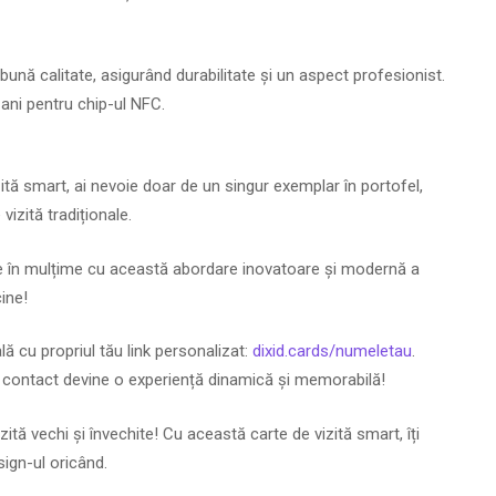
bună calitate, asigurând durabilitate și un aspect profesionist.
 ani pentru chip-ul NFC.
tă smart, ai nevoie doar de un singur exemplar în portofel,
izită tradiționale.
te în mulțime cu această abordare inovatoare și modernă a
cine!
ă cu propriul tău link personalizat:
dixid.cards/numeletau
.
e contact devine o experiență dinamică și memorabilă!
zită vechi și învechite! Cu această carte de vizită smart, îți
sign-ul oricând.