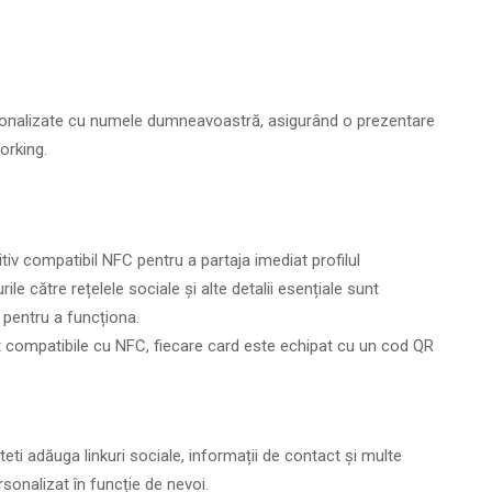
ersonalizate cu numele dumneavoastră, asigurând o prezentare
orking.
tiv compatibil NFC pentru a partaja imediat profilul
ile către rețelele sociale și alte detalii esențiale sunt
 pentru a funcționa.
t compatibile cu NFC, fiecare card este echipat cu un cod QR
.
uteti adăuga linkuri sociale, informații de contact și multe
rsonalizat în funcție de nevoi.