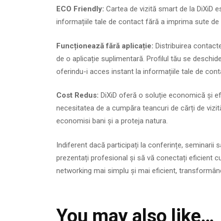
ECO Friendly:
Cartea de vizită smart de la DiXiD es
informațiile tale de contact fără a imprima sute de c
Funcționează fără aplicație:
Distribuirea contactel
de o aplicație suplimentară. Profilul tău se deschide
oferindu-i acces instant la informațiile tale de cont
Cost Redus:
DiXiD oferă o soluție economică și efi
necesitatea de a cumpăra teancuri de cărți de vizi
economisi bani și a proteja natura.
Indiferent dacă participați la conferințe, seminarii 
prezentați profesional și să vă conectați eficient cu
networking mai simplu și mai eficient, transformând 
You may also like…