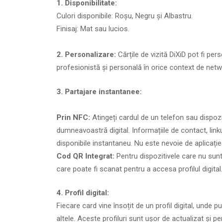
1. Disponibilitate:
Culori disponibile: Roșu, Negru și Albastru.
Finisaj: Mat sau lucios.
2. Personalizare:
Cărțile de vizită DiXiD pot fi p
profesionistă și personală în orice context de netw
3. Partajare instantanee:
Prin NFC:
Atingeți cardul de un telefon sau dispozi
dumneavoastră digital. Informațiile de contact, linkur
disponibile instantaneu. Nu este nevoie de aplicație
Cod QR Integrat:
Pentru dispozitivele care nu sun
care poate fi scanat pentru a accesa profilul digital
4. Profil digital:
Fiecare card vine însoțit de un profil digital, unde p
altele. Aceste profiluri sunt ușor de actualizat și pe