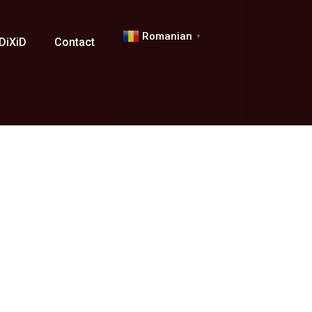
Romanian
▼
 DiXiD
Contact